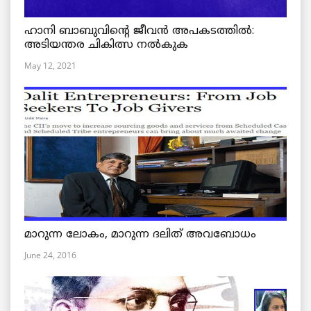
ഹാനി ബാബുവിന്റെ ജീവൻ അപകടത്തിൽ:
അടിയന്തര ചികിത്സ നൽകുക
May 12, 2021
മാറുന്ന ലോകം, മാറുന്ന ദലിത് അവബോധം
June 24, 2016