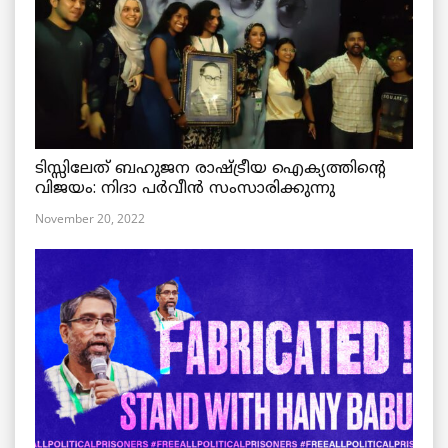
ടിസ്സിലേത് ബഹുജന രാഷ്ട്രീയ ഐക്യത്തിന്റെ
വിജയം: നിദാ പർവീൻ സംസാരിക്കുന്നു
November 20, 2022