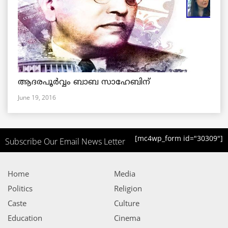
ആദരപൂര്‍വ്വം ബാബ സാഹേബിന്
June 19, 2016
[mc4wp_form id="30309"]
Subscribe Our Email News Letter
Home
Media
Politics
Religion
Caste
Culture
Education
Cinema