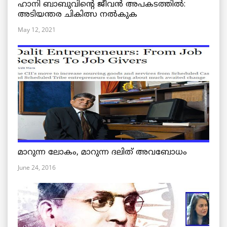
ഹാനി ബാബുവിന്റെ ജീവൻ അപകടത്തിൽ:
അടിയന്തര ചികിത്സ നൽകുക
May 12, 2021
മാറുന്ന ലോകം, മാറുന്ന ദലിത് അവബോധം
June 24, 2016