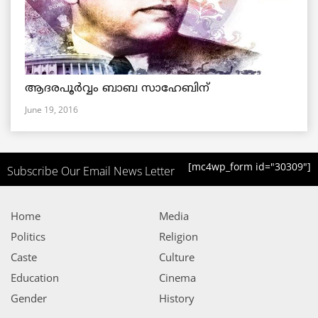
ആദരപൂര്‍വ്വം ബാബ സാഹേബിന്
June 19, 2016
[mc4wp_form id="30309"]
Subscribe Our Email News Letter
Home
Media
Politics
Religion
Caste
Culture
Education
Cinema
Gender
History