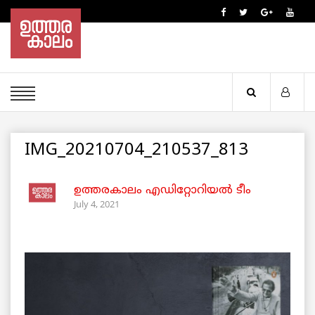
IMG_20210704_210537_813
ഉത്തരകാലം എഡിറ്റോറിയല്‍ ടീം
July 4, 2021