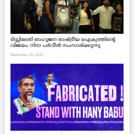
ടിസ്സിലേത് ബഹുജന രാഷ്ട്രീയ ഐക്യത്തിന്റെ
വിജയം: നിദാ പർവീൻ സംസാരിക്കുന്നു
November 20, 2022