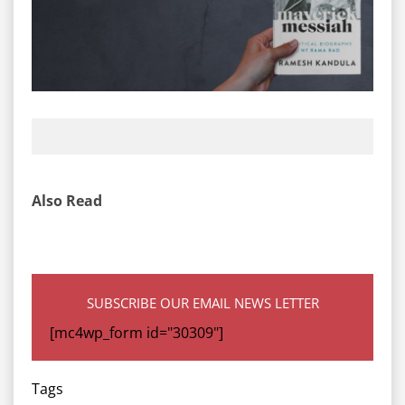
Also Read
SUBSCRIBE OUR EMAIL NEWS LETTER
[mc4wp_form id="30309"]
Tags