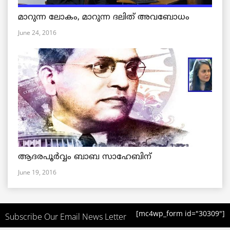
മാറുന്ന ലോകം, മാറുന്ന ദലിത് അവബോധം
June 24, 2016
ആദരപൂര്‍വ്വം ബാബ സാഹേബിന്
June 19, 2016
[mc4wp_form id="30309"]
Subscribe Our Email News Letter