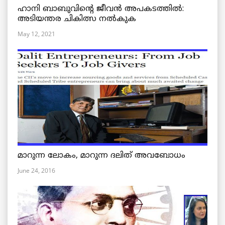
ഹാനി ബാബുവിന്റെ ജീവൻ അപകടത്തിൽ:
അടിയന്തര ചികിത്സ നൽകുക
May 12, 2021
മാറുന്ന ലോകം, മാറുന്ന ദലിത് അവബോധം
June 24, 2016