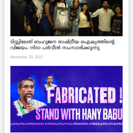
ടിസ്സിലേത് ബഹുജന രാഷ്ട്രീയ ഐക്യത്തിന്റെ
വിജയം: നിദാ പർവീൻ സംസാരിക്കുന്നു
November 20, 2022