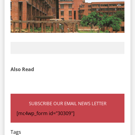
Also Read
SUBSCRIBE OUR EMAIL NEWS LETTER
[mc4wp_form id="30309"]
Tags