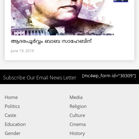
ആദരപൂര്‍വ്വം ബാബ സാഹേബിന്
June 19, 2016
[mc4wp_form id="30309"]
Subscribe Our Email News Letter
Home
Media
Politics
Religion
Caste
Culture
Education
Cinema
Gender
History