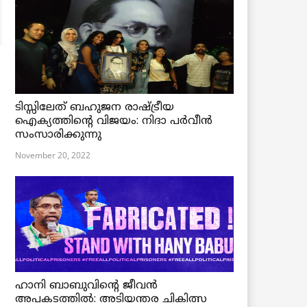
ടിസ്സിലേത് ബഹുജന രാഷ്ട്രീയ
ഐക്യത്തിന്റെ വിജയം: നിദാ പർവീൻ
സംസാരിക്കുന്നു
November 20, 2022
ഹാനി ബാബുവിന്റെ ജീവൻ
അപകടത്തിൽ: അടിയന്തര ചികിത്സ