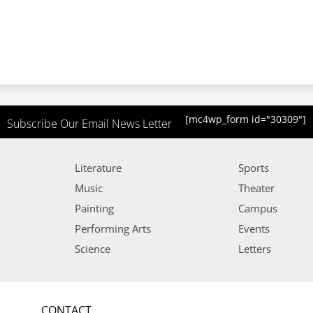
[mc4wp_form id="30309"]
Subscribe Our Email News Letter
Literature
Sports
Music
Theater
Painting
Campus
Performing Arts
Events
Science
Letters
CONTACT