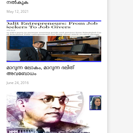
നൽകുക
May 12, 2021
മാറുന്ന ലോകം, മാറുന്ന ദലിത്
അവബോധം
June 24, 2016