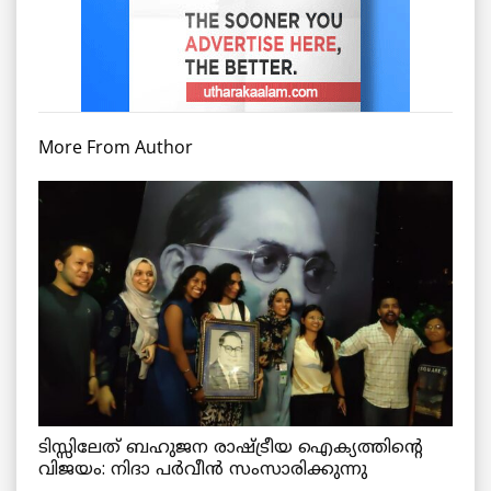
More From Author
ടിസ്സിലേത് ബഹുജന രാഷ്ട്രീയ ഐക്യത്തിന്റെ
വിജയം: നിദാ പർവീൻ സംസാരിക്കുന്നു