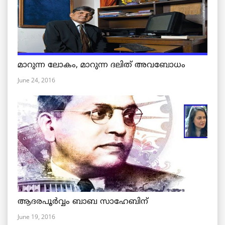
മാറുന്ന ലോകം, മാറുന്ന ദലിത് അവബോധം
June 24, 2016
ആദരപൂര്‍വ്വം ബാബ സാഹേബിന്
June 19, 2016