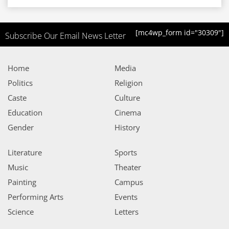
[mc4wp_form id="30309"]
Subscribe Our Email News Letter
Home
Media
Politics
Religion
Caste
Culture
Education
Cinema
Gender
History
Literature
Sports
Music
Theater
Painting
Campus
Performing Arts
Events
Science
Letters