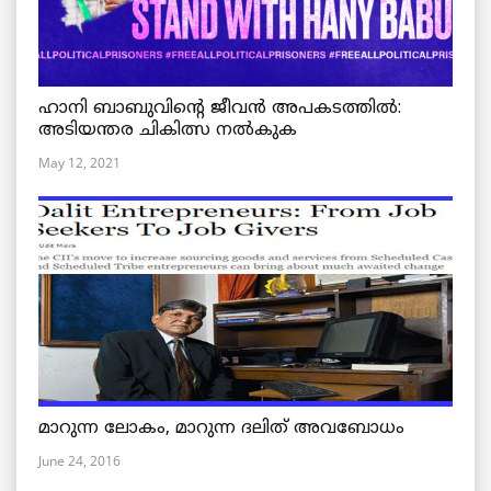
ഹാനി ബാബുവിന്റെ ജീവൻ അപകടത്തിൽ:
അടിയന്തര ചികിത്സ നൽകുക
May 12, 2021
മാറുന്ന ലോകം, മാറുന്ന ദലിത് അവബോധം
June 24, 2016