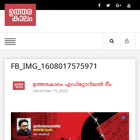
FB_IMG_1608017575971
ഉത്തരകാലം എഡിറ്റോറിയല്‍ ടീം
December 15, 2020