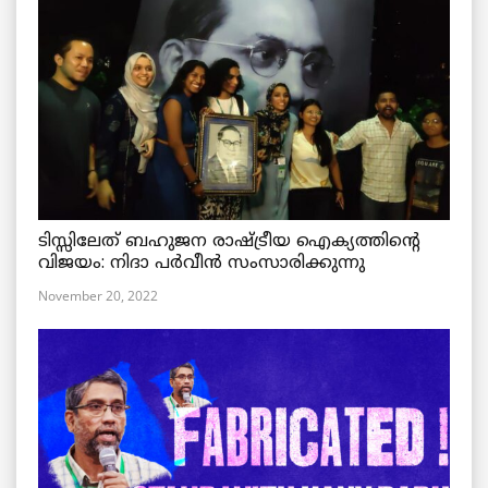
ടിസ്സിലേത് ബഹുജന രാഷ്ട്രീയ ഐക്യത്തിന്റെ
വിജയം: നിദാ പർവീൻ സംസാരിക്കുന്നു
November 20, 2022