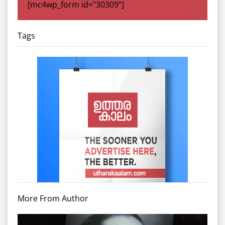
[mc4wp_form id="30309"]
Tags
More From Author