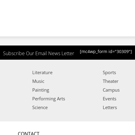
[mc4wp_form id="30309"]
Subscribe Our Email News Letter
Literature
Sports
Music
Theater
Painting
Campus
Performing Arts
Events
Science
Letters
CONTACT