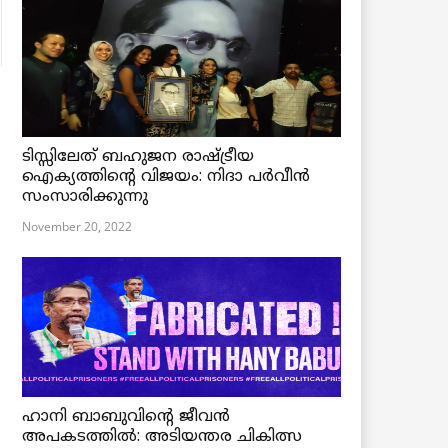
ടിസ്സിലേത് ബഹുജന രാഷ്ട്രീയ
ഐക്യത്തിന്റെ വിജയം: നിദാ പർവീൻ
സംസാരിക്കുന്നു
November 20, 2022
ഹാനി ബാബുവിന്റെ ജീവൻ
അപകടത്തിൽ: അടിയന്തര ചികിത്സ