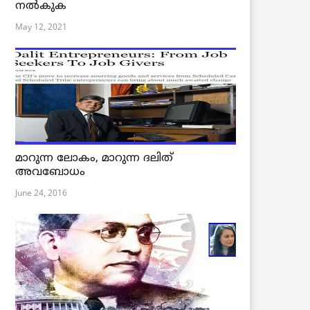
നൽകുക
May 12, 2021
മാറുന്ന ലോകം, മാറുന്ന ദലിത്
അവബോധം
June 24, 2016