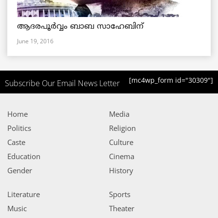
ആദരപൂര്‍വ്വം ബാബ സാഹേബിന്
June 19, 2016
[mc4wp_form id="30309"]
Subscribe Our Email News Letter
Home
Media
Politics
Religion
Caste
Culture
Education
Cinema
Gender
History
Literature
Sports
Music
Theater