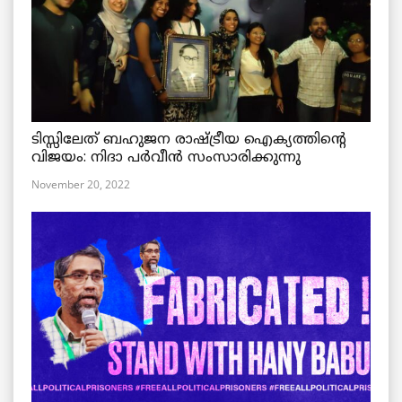
ടിസ്സിലേത് ബഹുജന രാഷ്ട്രീയ ഐക്യത്തിന്റെ
വിജയം: നിദാ പർവീൻ സംസാരിക്കുന്നു
November 20, 2022