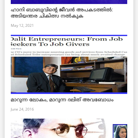
ഹാനി ബാബുവിന്റെ ജീവൻ അപകടത്തിൽ:
അടിയന്തര ചികിത്സ നൽകുക
May 12, 2021
മാറുന്ന ലോകം, മാറുന്ന ദലിത് അവബോധം
June 24, 2016