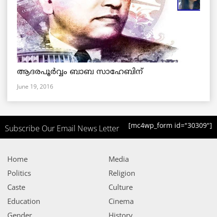
ആദരപൂര്‍വ്വം ബാബ സാഹേബിന്
June 19, 2016
[mc4wp_form id="30309"]
Subscribe Our Email News Letter
Home
Media
Politics
Religion
Caste
Culture
Education
Cinema
Gender
History