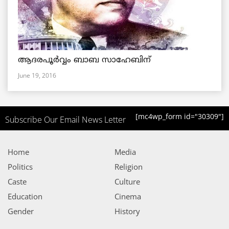
ആദരപൂര്‍വ്വം ബാബ സാഹേബിന്
June 19, 2016
[mc4wp_form id="30309"]
Subscribe Our Email News Letter
Home
Media
Politics
Religion
Caste
Culture
Education
Cinema
Gender
History