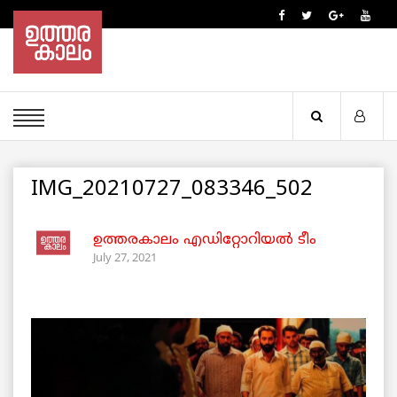
IMG_20210727_083346_502
ഉത്തരകാലം എഡിറ്റോറിയല്‍ ടീം
July 27, 2021