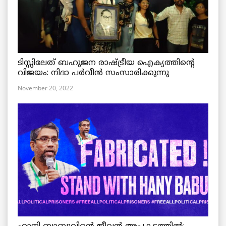
ടിസ്സിലേത് ബഹുജന രാഷ്ട്രീയ ഐക്യത്തിന്റെ
വിജയം: നിദാ പർവീൻ സംസാരിക്കുന്നു
November 20, 2022