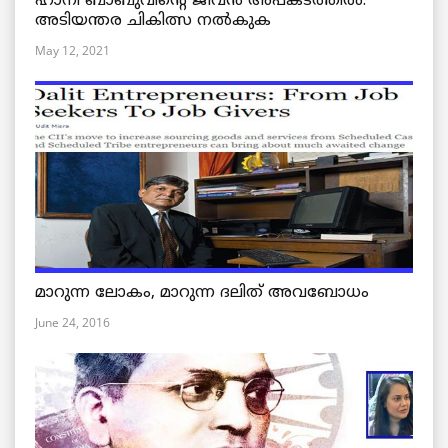
ഹാനി ബാബുവിന്റെ ജീവൻ അപകടത്തിൽ:
അടിയന്തര ചികിത്സ നൽകുക
May 12, 2021
മാറുന്ന ലോകം, മാറുന്ന ദലിത് അവബോധം
June 24, 2016