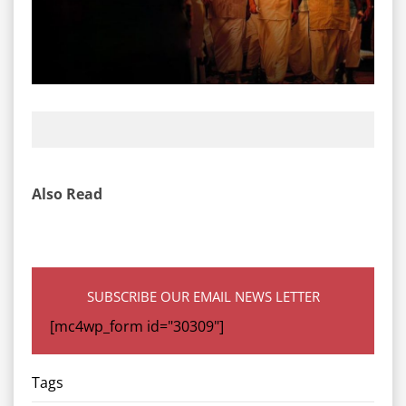
Also Read
SUBSCRIBE OUR EMAIL NEWS LETTER
[mc4wp_form id="30309"]
Tags