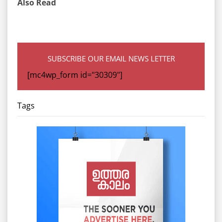
Also Read
SUBSCRIBE OUR EMAIL NEWS LETTER
[mc4wp_form id="30309"]
Tags