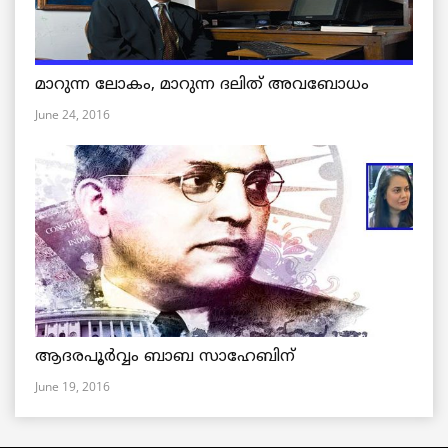
മാറുന്ന ലോകം, മാറുന്ന ദലിത് അവബോധം
June 24, 2016
ആദരപൂര്‍വ്വം ബാബ സാഹേബിന്
June 19, 2016