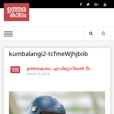
kumbalangi2-tcfmeWjhjbiib
ഉത്തരകാലം എഡിറ്റോറിയല്‍ ടീം
March 15, 2019