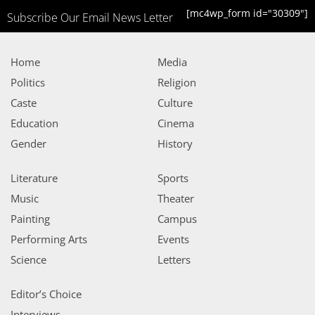
[mc4wp_form id="30309"]
Subscribe Our Email News Letter
Home
Media
Politics
Religion
Caste
Culture
Education
Cinema
Gender
History
Literature
Sports
Music
Theater
Painting
Campus
Performing Arts
Events
Science
Letters
Editor’s Choice
Interviews