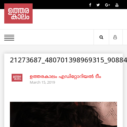
21273687_480701398969315_9088
ഉത്തരകാലം എഡിറ്റോറിയല്‍ ടീം
March 15, 2019