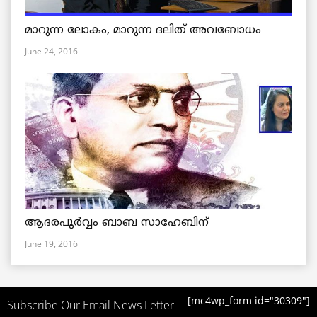
മാറുന്ന ലോകം, മാറുന്ന ദലിത് അവബോധം
June 24, 2016
ആദരപൂര്‍വ്വം ബാബ സാഹേബിന്
June 19, 2016
[mc4wp_form id="30309"]
Subscribe Our Email News Letter