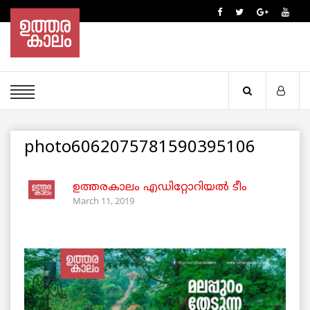
photo6062075781590395106
ഉത്തരകാലം എഡിറ്റോറിയല്‍ ടീം
March 11, 2019