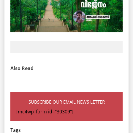
Also Read
SUBSCRIBE OUR EMAIL NEWS LETTER
[mc4wp_form id="30309"]
Tags