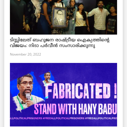
ടിസ്സിലേത് ബഹുജന രാഷ്ട്രീയ ഐക്യത്തിന്റെ
വിജയം: നിദാ പർവീൻ സംസാരിക്കുന്നു
November 20, 2022