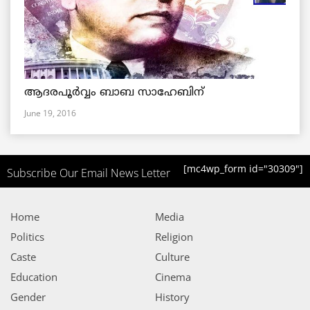
ആദരപൂര്‍വ്വം ബാബ സാഹേബിന്
June 19, 2016
[mc4wp_form id="30309"]
Subscribe Our Email News Letter
Home
Media
Politics
Religion
Caste
Culture
Education
Cinema
Gender
History