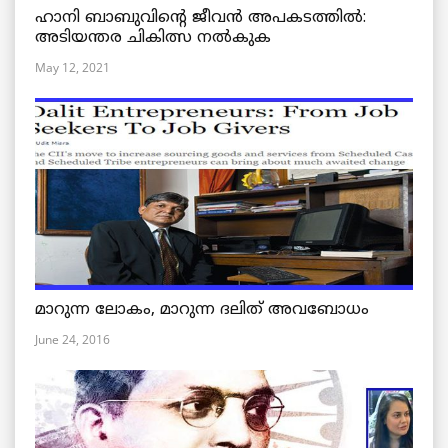
ഹാനി ബാബുവിന്റെ ജീവൻ അപകടത്തിൽ:
അടിയന്തര ചികിത്സ നൽകുക
May 12, 2021
മാറുന്ന ലോകം, മാറുന്ന ദലിത് അവബോധം
June 24, 2016