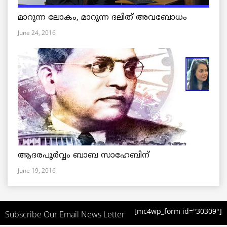
മാറുന്ന ലോകം, മാറുന്ന ദലിത് അവബോധം
June 24, 2016
ആദരപൂര്‍വ്വം ബാബ സാഹേബിന്
June 19, 2016
[mc4wp_form id="30309"]
Subscribe Our Email News Letter