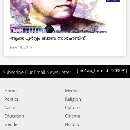
ആദരപൂര്‍വ്വം ബാബ സാഹേബിന്
June 19, 2016
[mc4wp_form id="30309"]
Subscribe Our Email News Letter
Home
Media
Politics
Religion
Caste
Culture
Education
Cinema
Gender
History