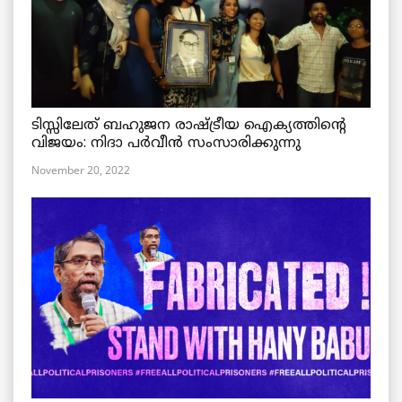
ടിസ്സിലേത് ബഹുജന രാഷ്ട്രീയ ഐക്യത്തിന്റെ
വിജയം: നിദാ പർവീൻ സംസാരിക്കുന്നു
November 20, 2022