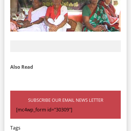
Also Read
SUBSCRIBE OUR EMAIL NEWS LETTER
[mc4wp_form id="30309"]
Tags