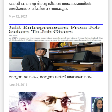
ഹാനി ബാബുവിന്റെ ജീവൻ അപകടത്തിൽ:
അടിയന്തര ചികിത്സ നൽകുക
May 12, 2021
മാറുന്ന ലോകം, മാറുന്ന ദലിത് അവബോധം
June 24, 2016