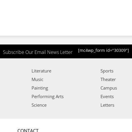
[mc4wp_form id="30309"]
Subscribe Our Email News Letter
Literature
Sports
Music
Theater
Painting
Campus
Performing Arts
Events
Science
Letters
CONTACT