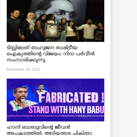
ടിസ്സിലേത് ബഹുജന രാഷ്ട്രീയ
ഐക്യത്തിന്റെ വിജയം: നിദാ പർവീൻ
സംസാരിക്കുന്നു
November 20, 2022
ഹാനി ബാബുവിന്റെ ജീവൻ
അപകടത്തിൽ: അടിയന്തര ചികിത്സ