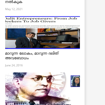
നൽകുക
May 12, 2021
മാറുന്ന ലോകം, മാറുന്ന ദലിത്
അവബോധം
June 24, 2016