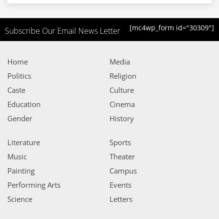
[mc4wp_form id="30309"]
Subscribe Our Email News Letter
Home
Media
Politics
Religion
Caste
Culture
Education
Cinema
Gender
History
Literature
Sports
Music
Theater
Painting
Campus
Performing Arts
Events
Science
Letters