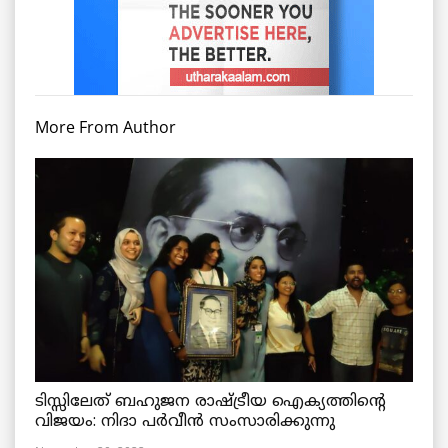
More From Author
ടിസ്സിലേത് ബഹുജന രാഷ്ട്രീയ ഐക്യത്തിന്റെ
വിജയം: നിദാ പർവീൻ സംസാരിക്കുന്നു