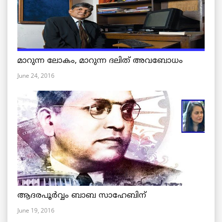
മാറുന്ന ലോകം, മാറുന്ന ദലിത് അവബോധം
June 24, 2016
ആദരപൂര്‍വ്വം ബാബ സാഹേബിന്
June 19, 2016