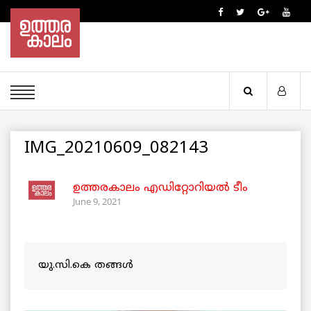
IMG_20210609_082143
ഉത്തരകാലം എഡിറ്റോറിയല്‍ ടീം
June 9, 2021
യു.സി.കെ തങ്ങൾ