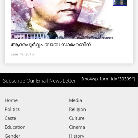
ആദരപൂര്‍വ്വം ബാബ സാഹേബിന്
June 19, 2016
[mc4wp_form id="30309"]
Subscribe Our Email News Letter
Home
Media
Politics
Religion
Caste
Culture
Education
Cinema
Gender
History