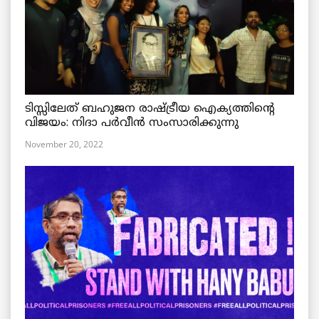
ടിസ്സിലേത് ബഹുജന രാഷ്ട്രീയ ഐക്യത്തിന്റെ
വിജയം: നിദാ പർവീൻ സംസാരിക്കുന്നു
November 20, 2022