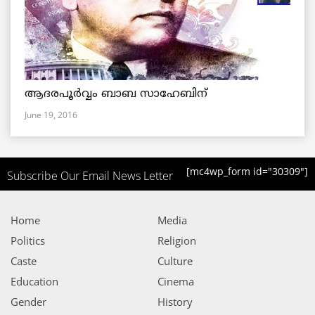
ആദരപൂര്‍വ്വം ബാബ സാഹേബിന്
June 19, 2016
[mc4wp_form id="30309"]
Subscribe Our Email News Letter
Home
Media
Politics
Religion
Caste
Culture
Education
Cinema
Gender
History