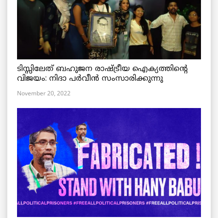
ടിസ്സിലേത് ബഹുജന രാഷ്ട്രീയ ഐക്യത്തിന്റെ
വിജയം: നിദാ പർവീൻ സംസാരിക്കുന്നു
November 20, 2022