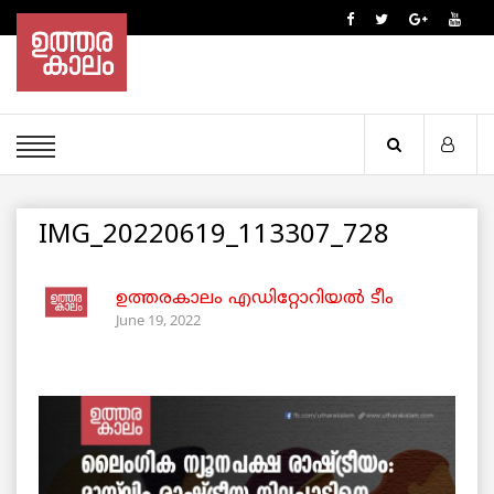
IMG_20220619_113307_728
ഉത്തരകാലം എഡിറ്റോറിയല്‍ ടീം
June 19, 2022