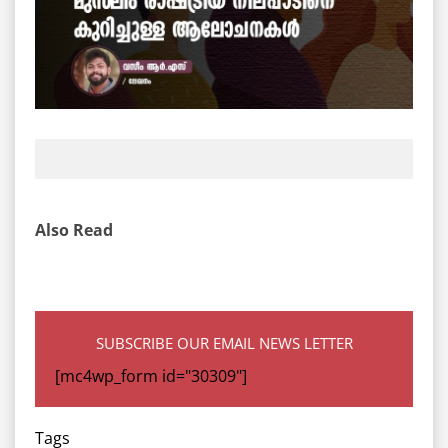
Also Read
SUBSCRIBE OUR EMAIL NEWS LETTER
[mc4wp_form id="30309"]
Tags