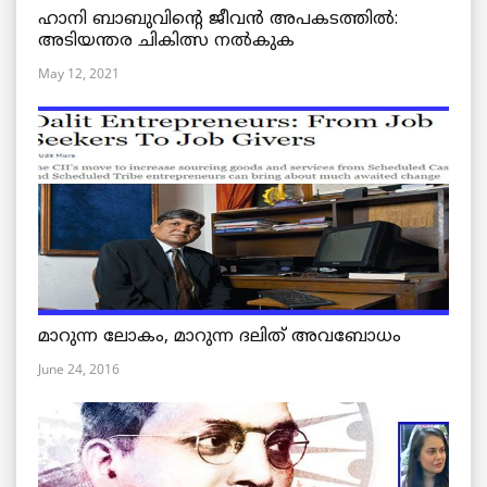
ഹാനി ബാബുവിന്റെ ജീവൻ അപകടത്തിൽ:
അടിയന്തര ചികിത്സ നൽകുക
May 12, 2021
മാറുന്ന ലോകം, മാറുന്ന ദലിത് അവബോധം
June 24, 2016