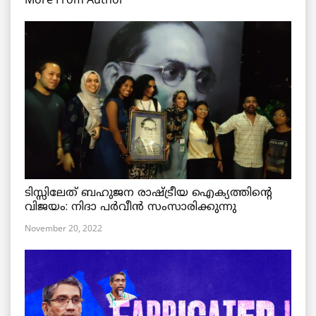
ടിസ്സിലേത് ബഹുജന രാഷ്ട്രീയ ഐക്യത്തിന്റെ
വിജയം: നിദാ പർവീൻ സംസാരിക്കുന്നു
November 20, 2022