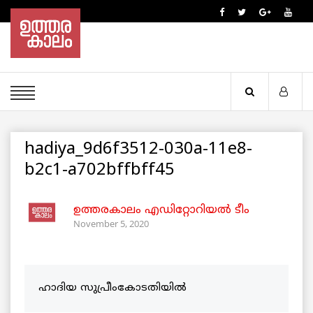
hadiya_9d6f3512-030a-11e8-
b2c1-a702bffbff45
ഉത്തരകാലം എഡിറ്റോറിയല്‍ ടീം
November 5, 2020
ഹാദിയ സുപ്രീംകോടതിയിൽ