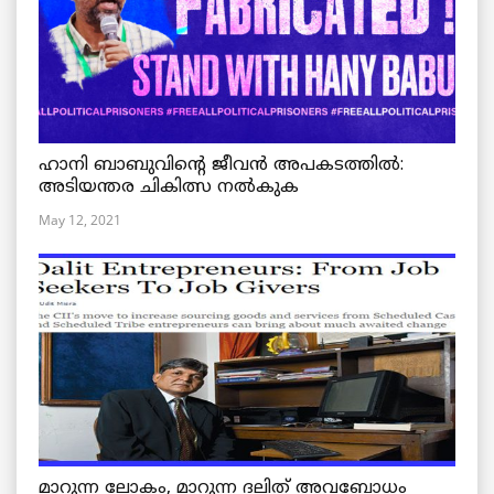
ഹാനി ബാബുവിന്റെ ജീവൻ അപകടത്തിൽ:
അടിയന്തര ചികിത്സ നൽകുക
May 12, 2021
മാറുന്ന ലോകം, മാറുന്ന ദലിത് അവബോധം