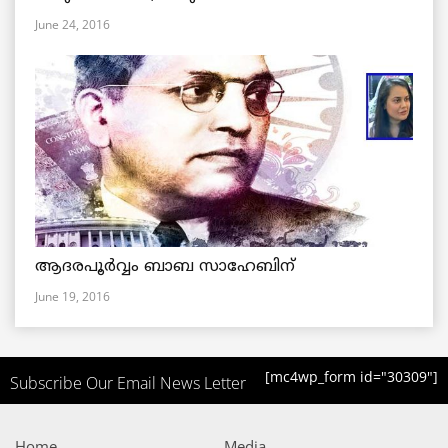
June 24, 2016
ആദരപൂര്‍വ്വം ബാബ സാഹേബിന്
June 19, 2016
[mc4wp_form id="30309"]
Subscribe Our Email News Letter
Home
Media