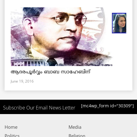
ആദരപൂര്‍വ്വം ബാബ സാഹേബിന്
June 19, 2016
[mc4wp_form id="30309"]
Subscribe Our Email News Letter
Home
Media
Politics
Religion