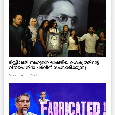
ടിസ്സിലേത് ബഹുജന രാഷ്ട്രീയ ഐക്യത്തിന്റെ
വിജയം: നിദാ പർവീൻ സംസാരിക്കുന്നു
November 20, 2022