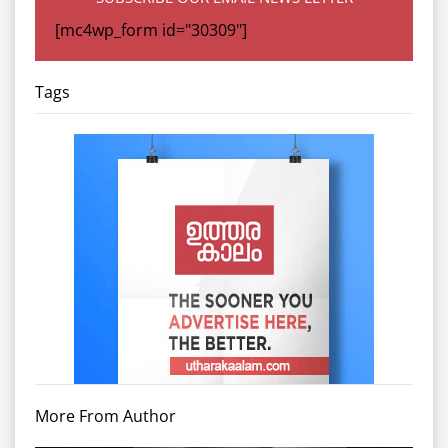
[mc4wp_form id="30309"]
Tags
More From Author