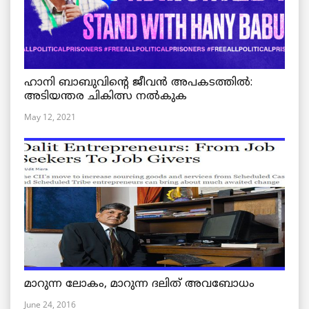
ഹാനി ബാബുവിന്റെ ജീവൻ അപകടത്തിൽ:
അടിയന്തര ചികിത്സ നൽകുക
May 12, 2021
മാറുന്ന ലോകം, മാറുന്ന ദലിത് അവബോധം
June 24, 2016