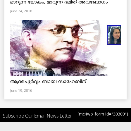
മാറുന്ന ലോകം, മാറുന്ന ദലിത് അവബോധം
June 24, 2016
ആദരപൂര്‍വ്വം ബാബ സാഹേബിന്
June 19, 2016
[mc4wp_form id="30309"]
Subscribe Our Email News Letter