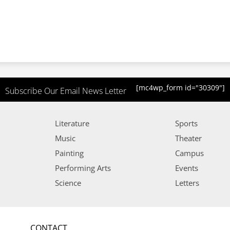
[mc4wp_form id="30309"]
Subscribe Our Email News Letter
Literature
Sports
Music
Theater
Painting
Campus
Performing Arts
Events
Science
Letters
CONTACT