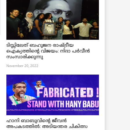
ടിസ്സിലേത് ബഹുജന രാഷ്ട്രീയ
ഐക്യത്തിന്റെ വിജയം: നിദാ പർവീൻ
സംസാരിക്കുന്നു
November 20, 2022
ഹാനി ബാബുവിന്റെ ജീവൻ
അപകടത്തിൽ: അടിയന്തര ചികിത്സ