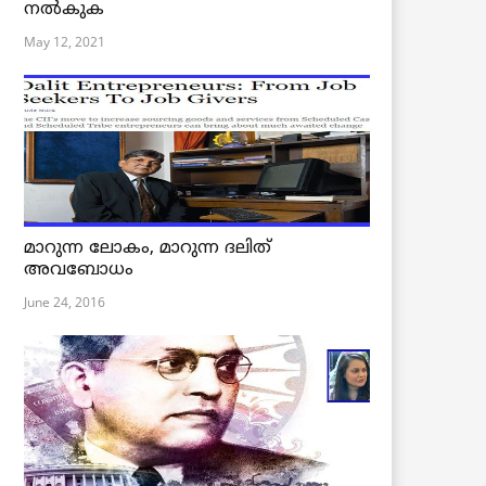
നൽകുക
May 12, 2021
മാറുന്ന ലോകം, മാറുന്ന ദലിത്
അവബോധം
June 24, 2016