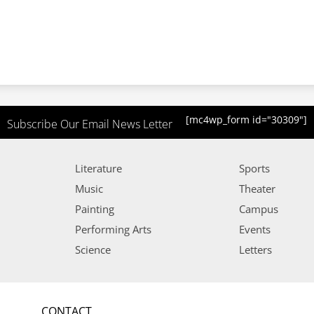
[mc4wp_form id="30309"]
Subscribe Our Email News Letter
Literature
Sports
Music
Theater
Painting
Campus
Performing Arts
Events
Science
Letters
CONTACT