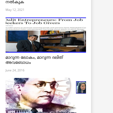
നൽകുക
May 12, 2021
മാറുന്ന ലോകം, മാറുന്ന ദലിത്
അവബോധം
June 24, 2016