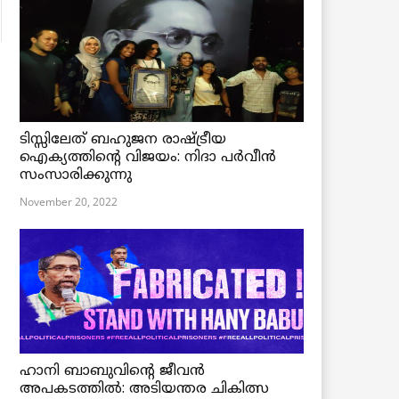
ടിസ്സിലേത് ബഹുജന രാഷ്ട്രീയ
ഐക്യത്തിന്റെ വിജയം: നിദാ പർവീൻ
സംസാരിക്കുന്നു
November 20, 2022
ഹാനി ബാബുവിന്റെ ജീവൻ
അപകടത്തിൽ: അടിയന്തര ചികിത്സ