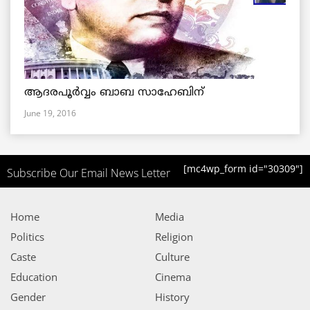
ആദരപൂര്‍വ്വം ബാബ സാഹേബിന്
June 19, 2016
[mc4wp_form id="30309"]
Subscribe Our Email News Letter
Home
Media
Politics
Religion
Caste
Culture
Education
Cinema
Gender
History