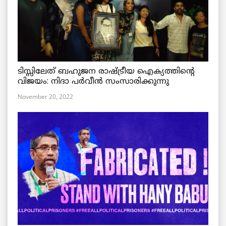
ടിസ്സിലേത് ബഹുജന രാഷ്ട്രീയ ഐക്യത്തിന്റെ
വിജയം: നിദാ പർവീൻ സംസാരിക്കുന്നു
November 20, 2022