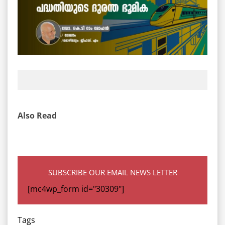
Also Read
SUBSCRIBE OUR EMAIL NEWS LETTER
[mc4wp_form id="30309"]
Tags