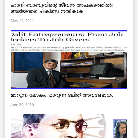
ഹാനി ബാബുവിന്റെ ജീവൻ അപകടത്തിൽ:
അടിയന്തര ചികിത്സ നൽകുക
May 12, 2021
മാറുന്ന ലോകം, മാറുന്ന ദലിത് അവബോധം
June 24, 2016