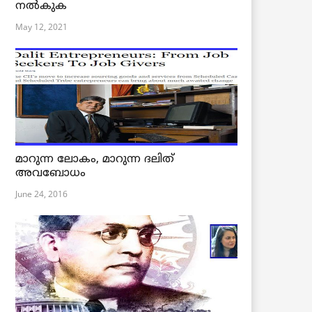
നൽകുക
May 12, 2021
മാറുന്ന ലോകം, മാറുന്ന ദലിത്
അവബോധം
June 24, 2016