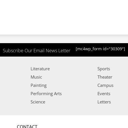
[mc4wp_form id="30309"]
Subscribe Our Email News Letter
Literature
Sports
Music
Theater
Painting
Campus
Performing Arts
Events
Science
Letters
CONTACT