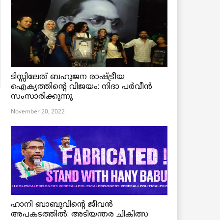
ടിസ്സിലേത് ബഹുജന രാഷ്ട്രീയ
ഐക്യത്തിന്റെ വിജയം: നിദാ പർവീൻ
സംസാരിക്കുന്നു
November 20, 2022
ഹാനി ബാബുവിന്റെ ജീവൻ
അപകടത്തിൽ: അടിയന്തര ചികിത്സ