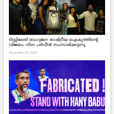
ടിസ്സിലേത് ബഹുജന രാഷ്ട്രീയ ഐക്യത്തിന്റെ
വിജയം: നിദാ പർവീൻ സംസാരിക്കുന്നു
November 20, 2022