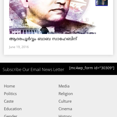
ആദരപൂര്‍വ്വം ബാബ സാഹേബിന്
June 19, 2016
[mc4wp_form id="30309"]
Subscribe Our Email News Letter
Home
Media
Politics
Religion
Caste
Culture
Education
Cinema
Gender
History