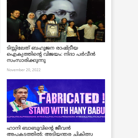
ടിസ്സിലേത് ബഹുജന രാഷ്ട്രീയ
ഐക്യത്തിന്റെ വിജയം: നിദാ പർവീൻ
സംസാരിക്കുന്നു
November 20, 2022
ഹാനി ബാബുവിന്റെ ജീവൻ
അപകടത്തിൽ: അടിയന്തര ചികിത്സ