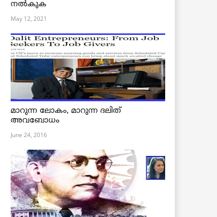
നൽകുക
May 12, 2021
മാറുന്ന ലോകം, മാറുന്ന ദലിത്
അവബോധം
June 24, 2016