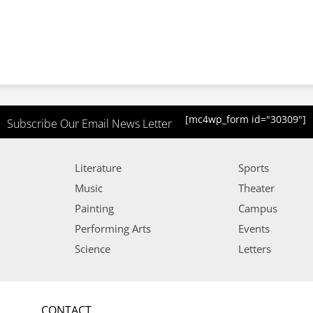
[mc4wp_form id="30309"]
Subscribe Our Email News Letter
Literature
Sports
Music
Theater
Painting
Campus
Performing Arts
Events
Science
Letters
CONTACT