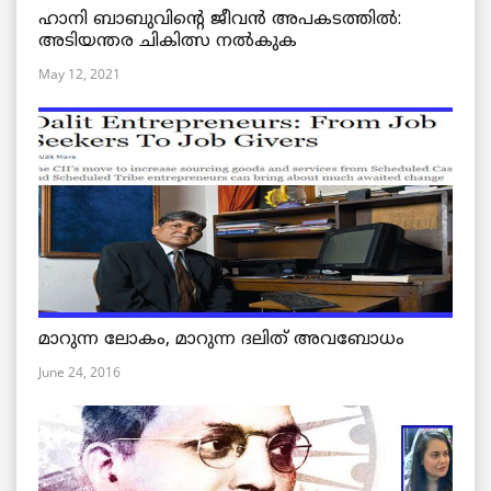
ഹാനി ബാബുവിന്റെ ജീവൻ അപകടത്തിൽ:
അടിയന്തര ചികിത്സ നൽകുക
May 12, 2021
മാറുന്ന ലോകം, മാറുന്ന ദലിത് അവബോധം
June 24, 2016