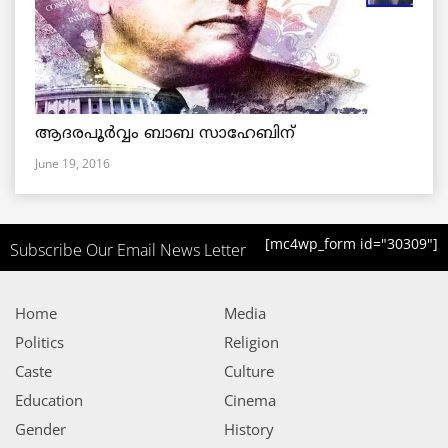
ആദരപൂര്‍വ്വം ബാബ സാഹേബിന്
June 19, 2016
[mc4wp_form id="30309"]
Subscribe Our Email News Letter
Home
Media
Politics
Religion
Caste
Culture
Education
Cinema
Gender
History