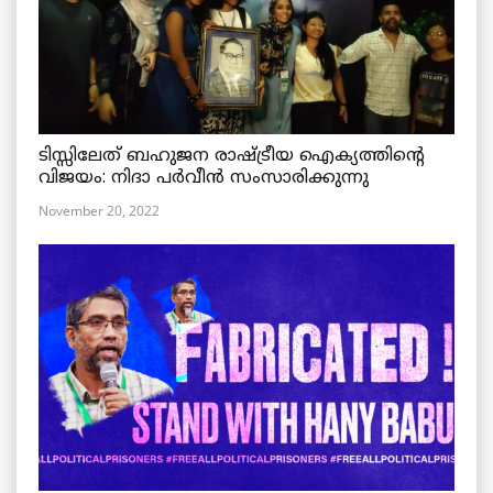
ടിസ്സിലേത് ബഹുജന രാഷ്ട്രീയ ഐക്യത്തിന്റെ
വിജയം: നിദാ പർവീൻ സംസാരിക്കുന്നു
November 20, 2022