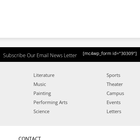
[mc4wp_form id="30309"]
Subscribe Our Email News Letter
Literature
Sports
Music
Theater
Painting
Campus
Performing Arts
Events
Science
Letters
CONTACT