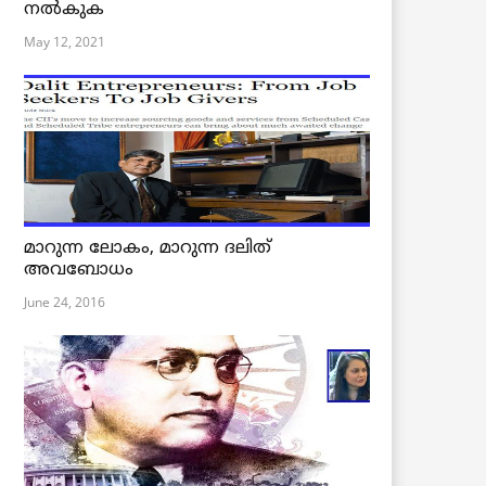
നൽകുക
May 12, 2021
മാറുന്ന ലോകം, മാറുന്ന ദലിത്
അവബോധം
June 24, 2016