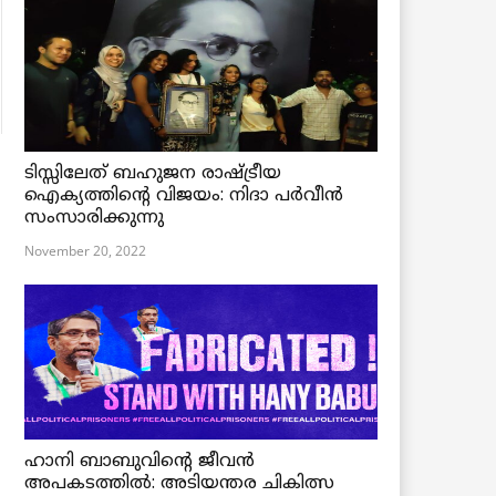
ടിസ്സിലേത് ബഹുജന രാഷ്ട്രീയ
ഐക്യത്തിന്റെ വിജയം: നിദാ പർവീൻ
സംസാരിക്കുന്നു
November 20, 2022
ഹാനി ബാബുവിന്റെ ജീവൻ
അപകടത്തിൽ: അടിയന്തര ചികിത്സ