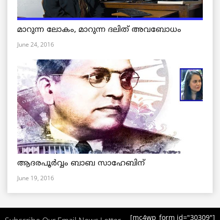
മാറുന്ന ലോകം, മാറുന്ന ദലിത് അവബോധം
June 24, 2016
ആദരപൂര്‍വ്വം ബാബ സാഹേബിന്
June 19, 2016
[mc4wp_form id="30309"]