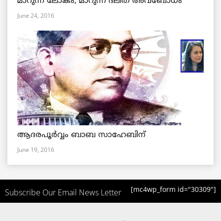
മാറുന്ന ലോകം, മാറുന്ന ദലിത് അവബോധം
June 24, 2016
ആദരപൂര്‍വ്വം ബാബ സാഹേബിന്
June 19, 2016
[mc4wp_form id="30309"]
Subscribe Our Email News Letter