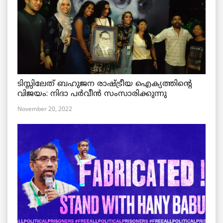
ടിസ്സിലേത് ബഹുജന രാഷ്ട്രീയ ഐക്യത്തിന്റെ
വിജയം: നിദാ പർവീൻ സംസാരിക്കുന്നു
November 20, 2022