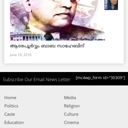
ആദരപൂര്‍വ്വം ബാബ സാഹേബിന്
June 19, 2016
[mc4wp_form id="30309"]
Subscribe Our Email News Letter
Home
Media
Politics
Religion
Caste
Culture
Education
Cinema