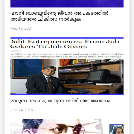
ഹാനി ബാബുവിന്റെ ജീവൻ അപകടത്തിൽ:
അടിയന്തര ചികിത്സ നൽകുക
May 12, 2021
മാറുന്ന ലോകം, മാറുന്ന ദലിത് അവബോധം
June 24, 2016