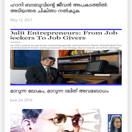
ഹാനി ബാബുവിന്റെ ജീവൻ അപകടത്തിൽ:
അടിയന്തര ചികിത്സ നൽകുക
May 12, 2021
മാറുന്ന ലോകം, മാറുന്ന ദലിത് അവബോധം
June 24, 2016