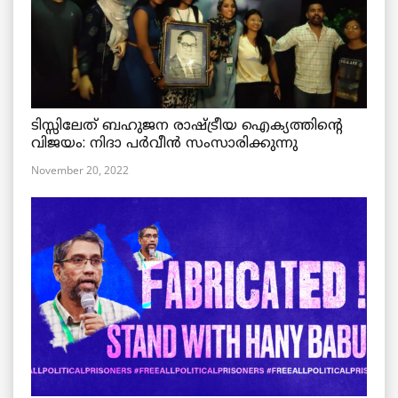
ടിസ്സിലേത് ബഹുജന രാഷ്ട്രീയ ഐക്യത്തിന്റെ
വിജയം: നിദാ പർവീൻ സംസാരിക്കുന്നു
November 20, 2022