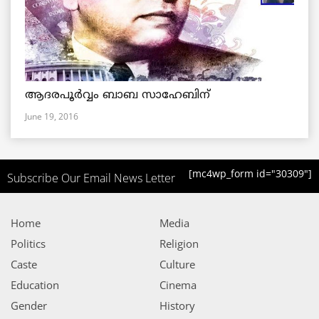
ആദരപൂര്‍വ്വം ബാബ സാഹേബിന്
June 19, 2016
[mc4wp_form id="30309"]
Subscribe Our Email News Letter
Home
Media
Politics
Religion
Caste
Culture
Education
Cinema
Gender
History