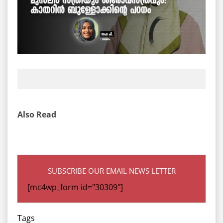
Also Read
SUBSCRIBE OUR EMAIL NEWS LETTER
[mc4wp_form id="30309"]
Tags