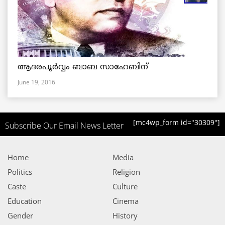
ആദരപൂര്‍വ്വം ബാബ സാഹേബിന്
June 19, 2016
[mc4wp_form id="30309"]
Subscribe Our Email News Letter
Home
Media
Politics
Religion
Caste
Culture
Education
Cinema
Gender
History