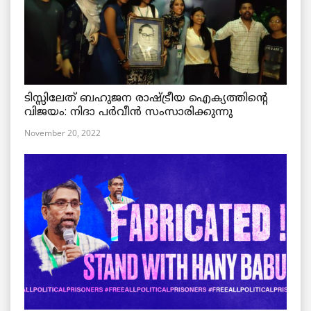
ടിസ്സിലേത് ബഹുജന രാഷ്ട്രീയ ഐക്യത്തിന്റെ
വിജയം: നിദാ പർവീൻ സംസാരിക്കുന്നു
November 20, 2022