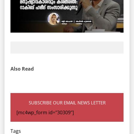
Also Read
SUBSCRIBE OUR EMAIL NEWS LETTER
[mc4wp_form id="30309"]
Tags