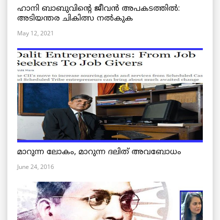
ഹാനി ബാബുവിന്റെ ജീവൻ അപകടത്തിൽ:
അടിയന്തര ചികിത്സ നൽകുക
May 12, 2021
മാറുന്ന ലോകം, മാറുന്ന ദലിത് അവബോധം
June 24, 2016