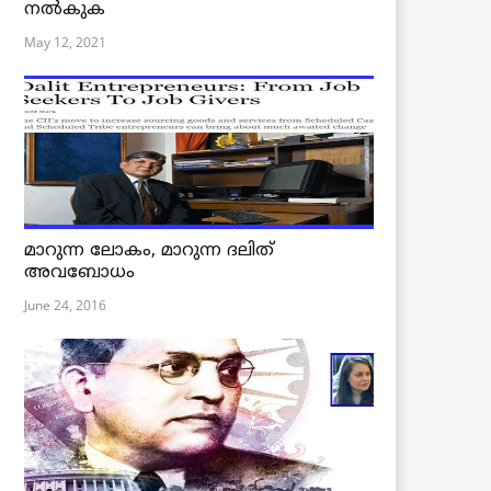
നൽകുക
May 12, 2021
മാറുന്ന ലോകം, മാറുന്ന ദലിത്
അവബോധം
June 24, 2016