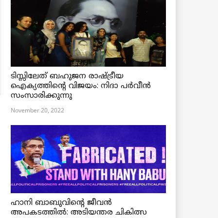
ടിസ്സിലേത് ബഹുജന രാഷ്ട്രീയ
ഐക്യത്തിന്റെ വിജയം: നിദാ പർവീൻ
സംസാരിക്കുന്നു
November 20, 2022
ഹാനി ബാബുവിന്റെ ജീവൻ
അപകടത്തിൽ: അടിയന്തര ചികിത്സ