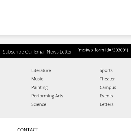
[mc4wp_form id="30309"]
Subscribe Our Email News Letter
Literature
Sports
Music
Theater
Painting
Campus
Performing Arts
Events
Science
Letters
CONTACT