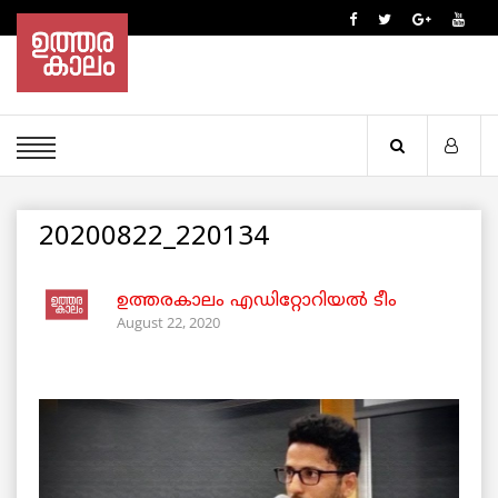
20200822_220134
ഉത്തരകാലം എഡിറ്റോറിയല്‍ ടീം
August 22, 2020