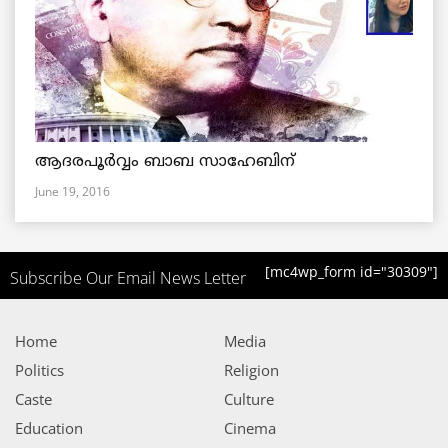
ആദരപൂര്‍വ്വം ബാബ സാഹേബിന്
June 19, 2016
[mc4wp_form id="30309"]
Subscribe Our Email News Letter
Home
Media
Politics
Religion
Caste
Culture
Education
Cinema