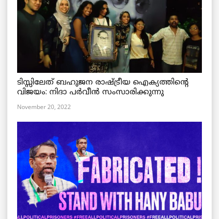
ടിസ്സിലേത് ബഹുജന രാഷ്ട്രീയ ഐക്യത്തിന്റെ
വിജയം: നിദാ പർവീൻ സംസാരിക്കുന്നു
November 20, 2022