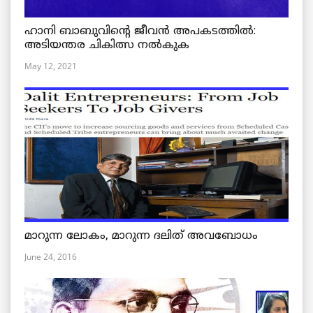
ഹാനി ബാബുവിന്റെ ജീവൻ അപകടത്തിൽ:
അടിയന്തര ചികിത്സ നൽകുക
May 12, 2021
മാറുന്ന ലോകം, മാറുന്ന ദലിത് അവബോധം
June 24, 2016