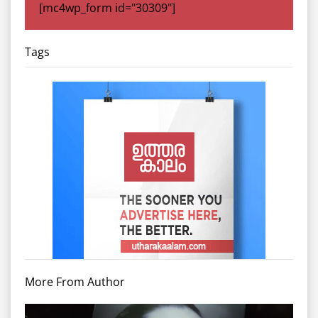
[mc4wp_form id="30309"]
Tags
More From Author