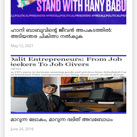
ഹാനി ബാബുവിന്റെ ജീവൻ അപകടത്തിൽ:
അടിയന്തര ചികിത്സ നൽകുക
May 12, 2021
മാറുന്ന ലോകം, മാറുന്ന ദലിത് അവബോധം
June 24, 2016