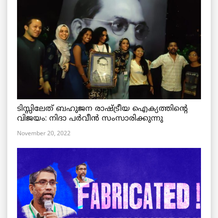
ടിസ്സിലേത് ബഹുജന രാഷ്ട്രീയ ഐക്യത്തിന്റെ
വിജയം: നിദാ പർവീൻ സംസാരിക്കുന്നു
November 20, 2022