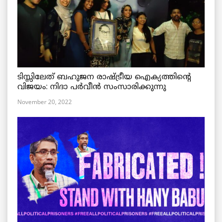
ടിസ്സിലേത് ബഹുജന രാഷ്ട്രീയ ഐക്യത്തിന്റെ
വിജയം: നിദാ പർവീൻ സംസാരിക്കുന്നു
November 20, 2022