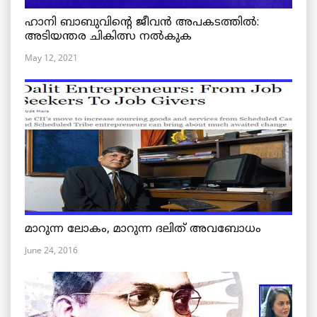
ഹാനി ബാബുവിന്റെ ജീവൻ അപകടത്തിൽ:
അടിയന്തര ചികിത്സ നൽകുക
May 12, 2021
മാറുന്ന ലോകം, മാറുന്ന ദലിത് അവബോധം
June 24, 2016