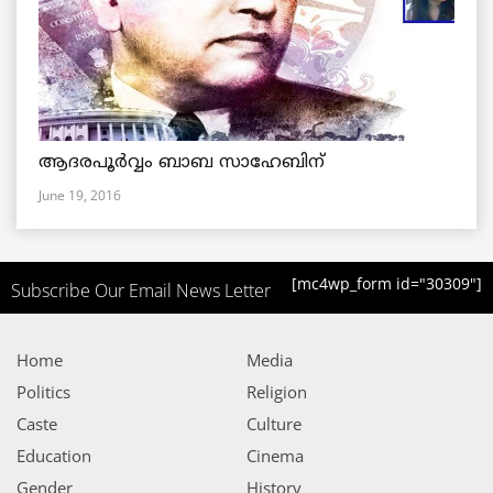
ആദരപൂര്‍വ്വം ബാബ സാഹേബിന്
June 19, 2016
[mc4wp_form id="30309"]
Subscribe Our Email News Letter
Home
Media
Politics
Religion
Caste
Culture
Education
Cinema
Gender
History