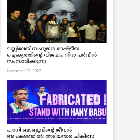
ടിസ്സിലേത് ബഹുജന രാഷ്ട്രീയ
ഐക്യത്തിന്റെ വിജയം: നിദാ പർവീൻ
സംസാരിക്കുന്നു
November 20, 2022
ഹാനി ബാബുവിന്റെ ജീവൻ
അപകടത്തിൽ: അടിയന്തര ചികിത്സ