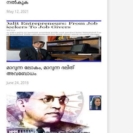
നൽകുക
May 12, 2021
മാറുന്ന ലോകം, മാറുന്ന ദലിത്
അവബോധം
June 24, 2016