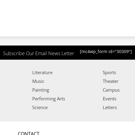
[mc4wp_form id="30309"]
Subscribe Our Email News Letter
Literature
Sports
Music
Theater
Painting
Campus
Performing Arts
Events
Science
Letters
CONTACT