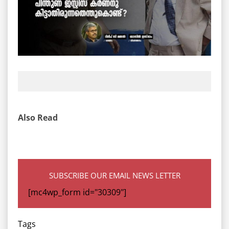
Also Read
SUBSCRIBE OUR EMAIL NEWS LETTER
[mc4wp_form id="30309"]
Tags