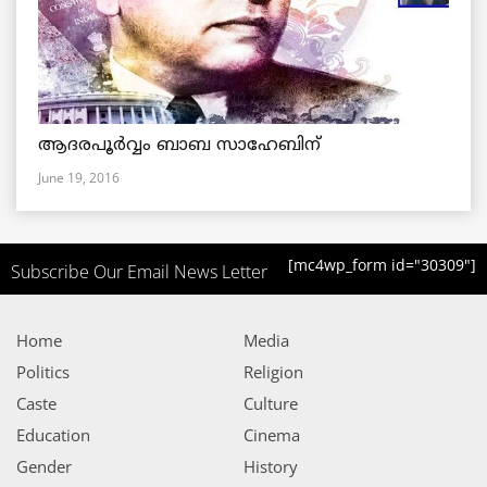
ആദരപൂര്‍വ്വം ബാബ സാഹേബിന്
June 19, 2016
[mc4wp_form id="30309"]
Subscribe Our Email News Letter
Home
Media
Politics
Religion
Caste
Culture
Education
Cinema
Gender
History