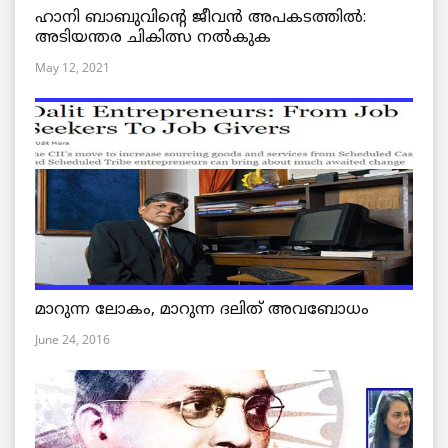
ഹാനി ബാബുവിന്റെ ജീവൻ അപകടത്തിൽ:
അടിയന്തര ചികിത്സ നൽകുക
May 12, 2021
മാറുന്ന ലോകം, മാറുന്ന ദലിത് അവബോധം
June 24, 2016