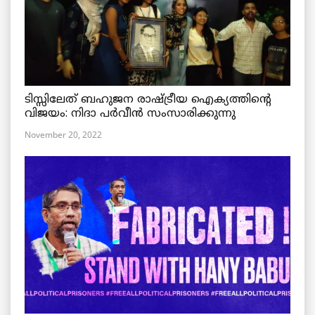
ടിസ്സിലേത് ബഹുജന രാഷ്ട്രീയ ഐക്യത്തിന്റെ
വിജയം: നിദാ പർവീൻ സംസാരിക്കുന്നു
November 20, 2022