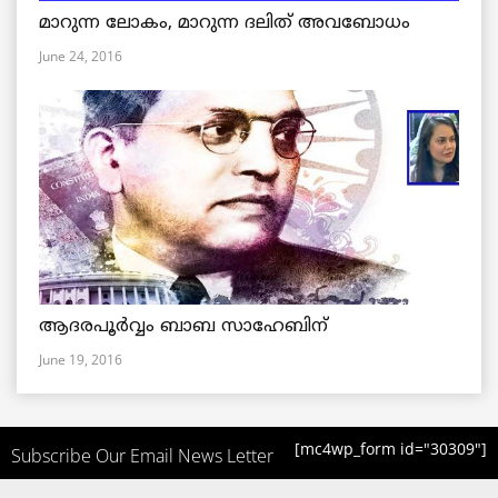
മാറുന്ന ലോകം, മാറുന്ന ദലിത് അവബോധം
June 24, 2016
ആദരപൂര്‍വ്വം ബാബ സാഹേബിന്
June 19, 2016
[mc4wp_form id="30309"]
Subscribe Our Email News Letter