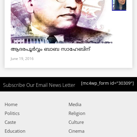
ആദരപൂര്‍വ്വം ബാബ സാഹേബിന്
June 19, 2016
[mc4wp_form id="30309"]
Subscribe Our Email News Letter
Home
Media
Politics
Religion
Caste
Culture
Education
Cinema