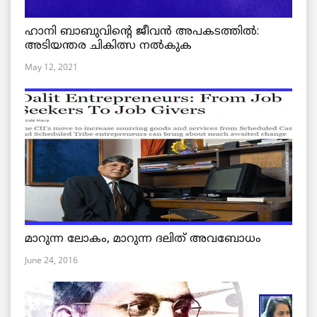
ഹാനി ബാബുവിന്റെ ജീവൻ അപകടത്തിൽ:
അടിയന്തര ചികിത്സ നൽകുക
May 12, 2021
മാറുന്ന ലോകം, മാറുന്ന ദലിത് അവബോധം
June 24, 2016