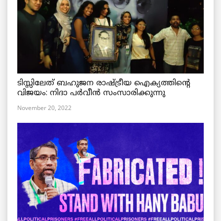
ടിസ്സിലേത് ബഹുജന രാഷ്ട്രീയ ഐക്യത്തിന്റെ
വിജയം: നിദാ പർവീൻ സംസാരിക്കുന്നു
November 20, 2022