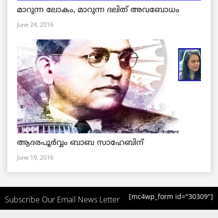
മാറുന്ന ലോകം, മാറുന്ന ദലിത് അവബോധം
June 24, 2016
ആദരപൂര്‍വ്വം ബാബ സാഹേബിന്
June 19, 2016
[mc4wp_form id="30309"]
Subscribe Our Email News Letter