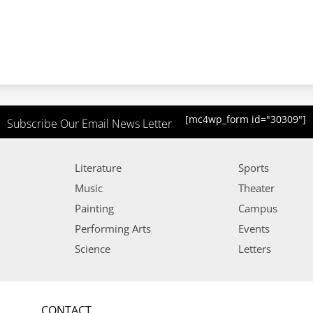
[mc4wp_form id="30309"]
Subscribe Our Email News Letter
Literature
Sports
Music
Theater
Painting
Campus
Performing Arts
Events
Science
Letters
CONTACT