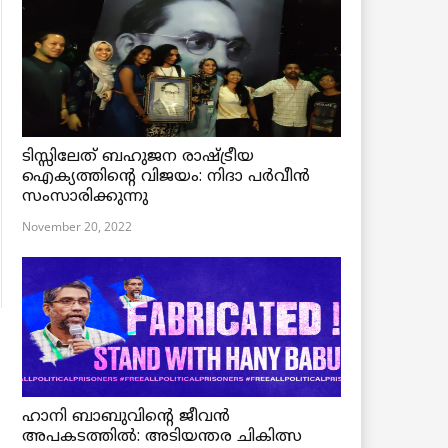
ടിസ്സിലേത് ബഹുജന രാഷ്ട്രീയ
ഐക്യത്തിന്റെ വിജയം: നിദാ പർവീൻ
സംസാരിക്കുന്നു
November 20, 2022
ഹാനി ബാബുവിന്റെ ജീവൻ
അപകടത്തിൽ: അടിയന്തര ചികിത്സ