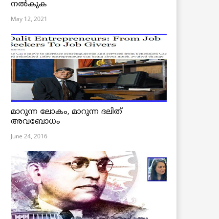
നൽകുക
May 12, 2021
മാറുന്ന ലോകം, മാറുന്ന ദലിത്
അവബോധം
June 24, 2016