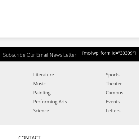
[mc4wp_form id="30309"]
Subscribe Our Email News Letter
Literature
Sports
Music
Theater
Painting
Campus
Performing Arts
Events
Science
Letters
CONTACT