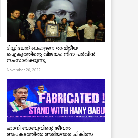
ടിസ്സിലേത് ബഹുജന രാഷ്ട്രീയ
ഐക്യത്തിന്റെ വിജയം: നിദാ പർവീൻ
സംസാരിക്കുന്നു
November 20, 2022
ഹാനി ബാബുവിന്റെ ജീവൻ
അപകടത്തിൽ: അടിയന്തര ചികിത്സ