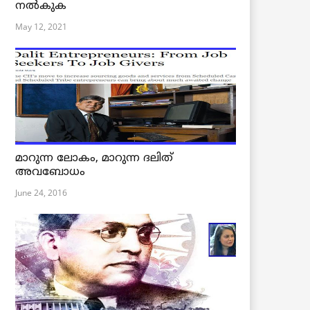
നൽകുക
May 12, 2021
മാറുന്ന ലോകം, മാറുന്ന ദലിത്
അവബോധം
June 24, 2016