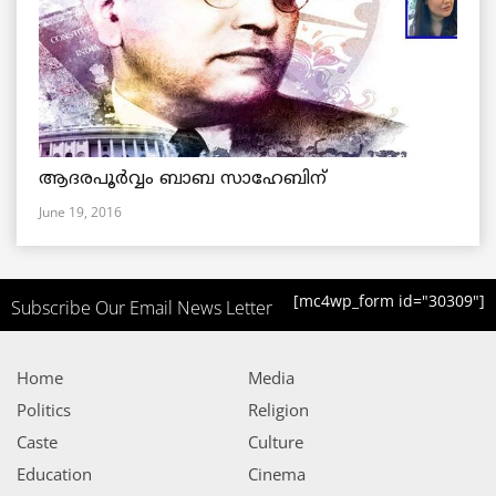
ആദരപൂര്‍വ്വം ബാബ സാഹേബിന്
June 19, 2016
[mc4wp_form id="30309"]
Subscribe Our Email News Letter
Home
Media
Politics
Religion
Caste
Culture
Education
Cinema