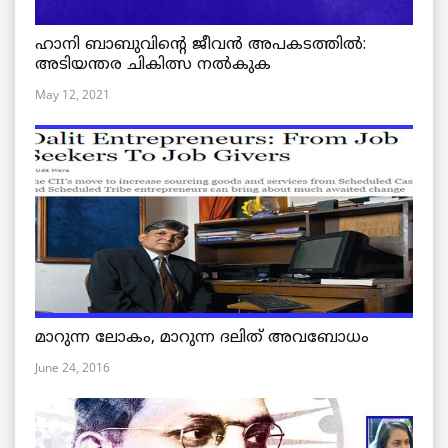
ഹാനി ബാബുവിന്റെ ജീവൻ അപകടത്തിൽ:
അടിയന്തര ചികിത്സ നൽകുക
May 12, 2021
മാറുന്ന ലോകം, മാറുന്ന ദലിത് അവബോധം
June 24, 2016