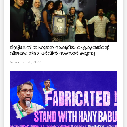
ടിസ്സിലേത് ബഹുജന രാഷ്ട്രീയ ഐക്യത്തിന്റെ
വിജയം: നിദാ പർവീൻ സംസാരിക്കുന്നു
November 20, 2022