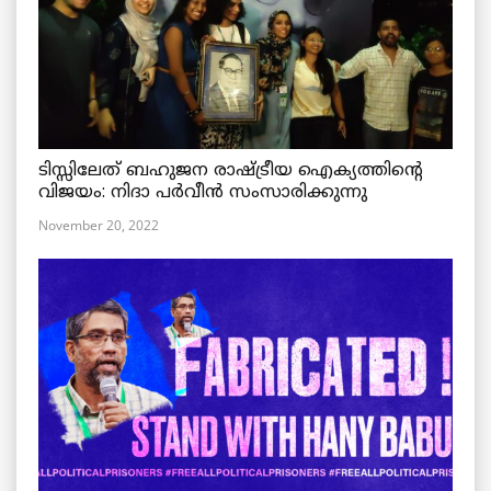
ടിസ്സിലേത് ബഹുജന രാഷ്ട്രീയ ഐക്യത്തിന്റെ
വിജയം: നിദാ പർവീൻ സംസാരിക്കുന്നു
November 20, 2022