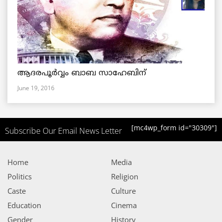
ആദരപൂര്‍വ്വം ബാബ സാഹേബിന്
June 19, 2016
[mc4wp_form id="30309"]
Subscribe Our Email News Letter
Home
Media
Politics
Religion
Caste
Culture
Education
Cinema
Gender
History