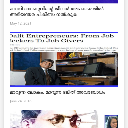
ഹാനി ബാബുവിന്റെ ജീവൻ അപകടത്തിൽ:
അടിയന്തര ചികിത്സ നൽകുക
May 12, 2021
മാറുന്ന ലോകം, മാറുന്ന ദലിത് അവബോധം
June 24, 2016