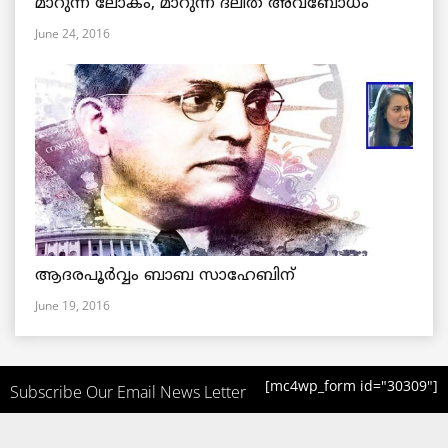
മാറുന്ന ലോകം, മാറുന്ന ദലിത് അവബോധം
June 24, 2016
ആദരപൂര്‍വ്വം ബാബ സാഹേബിന്
June 19, 2016
[mc4wp_form id="30309"]
Subscribe Our Email News Letter