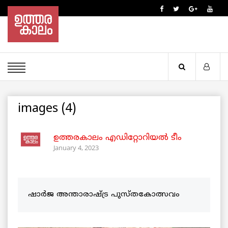
images (4)
ഉത്തരകാലം എഡിറ്റോറിയല്‍ ടീം
January 4, 2023
ഷാർജ അന്താരാഷ്ട്ര പുസ്തകോത്സവം